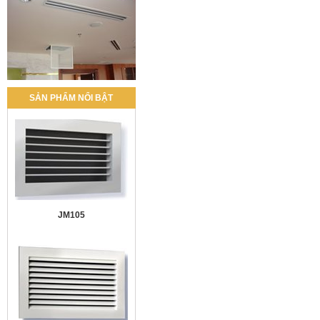
SẢN PHẨM NỔI BẬT
JM105