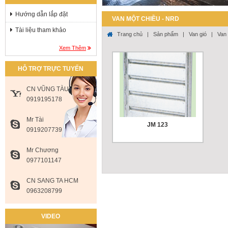
Hướng dẫn lắp đặt
VAN MỘT CHIỀU - NRD
Tài liệu tham khảo
Trang chủ
|
Sản phẩm
|
Van gió
|
Van
Xem Thêm
HỖ TRỢ TRỰC TUYẾN
CN VŨNG TÀU
0919195178
Mr Tài
JM 123
0919207739
Mr Chương
- Ngăn chặn tình trạng thoát
0977101147
...
Giá :
Liên hệ
CN SANG TA HCM
0963208799
VIDEO