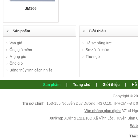
JM106
Sản phẩm
Giới thiệu
Van gió
Hồ sơ năng lực
Ống gió mềm
Sơ đồ tổ chức
Miệng gió
Thư ngỏ
JM107
Ống gió
Bông thủy tinh cách nhiệt
Sản phẩm
Trang chủ
Giới thiệu
Hỗ 
Copyright © 2
Trụ sở chính:
153-155 Nguyễn Duy Dương, P.3 Q.10, TPHCM - ĐT: (0
Văn phòng giao dịch:
371/4 Ngu
JM108
Xưởng:
Xưởng 1:B1/10D Xã Vĩnh Lộc, Huyện Bình 
Webs
Thiết