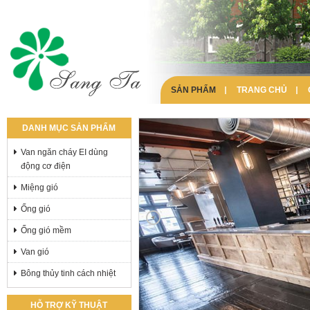
SẢN PHẨM
TRANG CHỦ
DANH MỤC SẢN PHẨM
Van ngăn cháy EI dùng
động cơ điện
Miệng gió
Ống gió
Ống gió mềm
Van gió
Bông thủy tinh cách nhiệt
HỖ TRỢ KỸ THUẬT