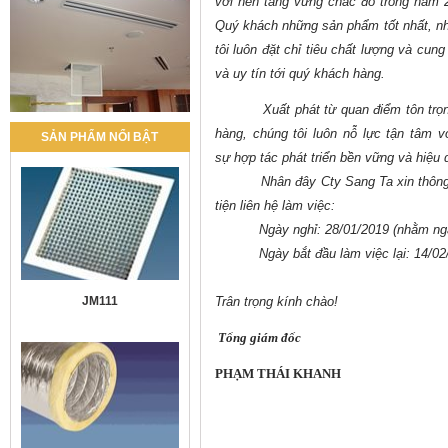
với nền tảng vững chắc đó trong năm 2
Quý khách những sản phẩm tốt nhất, nhi
tôi luôn đặt chỉ tiêu chất lượng và cu
và uy tín tới quý khách hàng.
Xuất phát từ quan điểm tôn trọ
hàng, chúng tôi luôn nỗ lực tận tâm 
SẢN PHẨM NỔI BẬT
sự hợp tác phát triển bền vững và hiệu
Nhân đây Cty Sang Ta xin thông báo 
tiện liên hệ làm việc:
Ngày nghỉ: 28/01/2019 (nhằm ngày
Ngày bắt đầu làm việc lại: 14/02/2
JM111
Trân trọng kính chào!
Tổng giám đốc
PHẠM THÁI KHANH