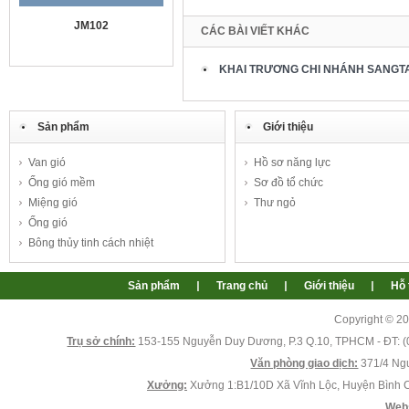
JM102
CÁC BÀI VIẾT KHÁC
KHAI TRƯƠNG CHI NHÁNH SANGTA
Sản phẩm
Giới thiệu
Van gió
Hồ sơ năng lực
Ống gió mềm
Sơ đồ tổ chức
JM101
Miệng gió
Thư ngỏ
Ống gió
Bông thủy tinh cách nhiệt
Sản phẩm
Trang chủ
Giới thiệu
Hỗ 
Copyright © 2
Trụ sở chính:
153-155 Nguyễn Duy Dương, P.3 Q.10, TPHCM - ĐT: (0
VCD tròn JM117
Văn phòng giao dịch:
371/4 Ngu
Xưởng:
Xưởng 1:B1/10D Xã Vĩnh Lộc, Huyện Bình 
Webs