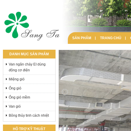
SẢN PHẨM
TRANG CHỦ
DANH MỤC SẢN PHẨM
Van ngăn cháy EI dùng
động cơ điện
Miệng gió
Ống gió
Ống gió mềm
Van gió
Bông thủy tinh cách nhiệt
HỖ TRỢ KỸ THUẬT