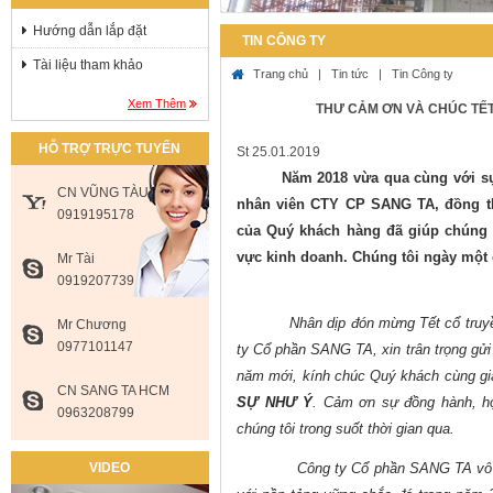
Hướng dẫn lắp đặt
TIN CÔNG TY
Tài liệu tham khảo
Trang chủ
|
Tin tức
|
Tin Công ty
Xem Thêm
THƯ CẢM ƠN VÀ CHÚC TẾT
HỖ TRỢ TRỰC TUYẾN
St 25.01.2019
Năm 2018 vừa qua cùng với sự
CN VŨNG TÀU
nhân viên CTY CP SANG TA, đồng t
0919195178
của Quý khách hàng đã giúp chúng 
vực kinh doanh. Chúng tôi ngày một 
Mr Tài
0919207739
Nhân dịp đón mừng Tết cổ truy
Mr Chương
0977101147
ty Cổ phần SANG TA, xin trân trọng gửi
năm mới, kính chúc Quý khách cùng g
CN SANG TA HCM
SỰ NHƯ Ý
. Cảm ơn sự đồng hành, h
0963208799
chúng tôi trong suốt thời gian qua.
VIDEO
Công ty Cổ phần SANG TA vô cùng 