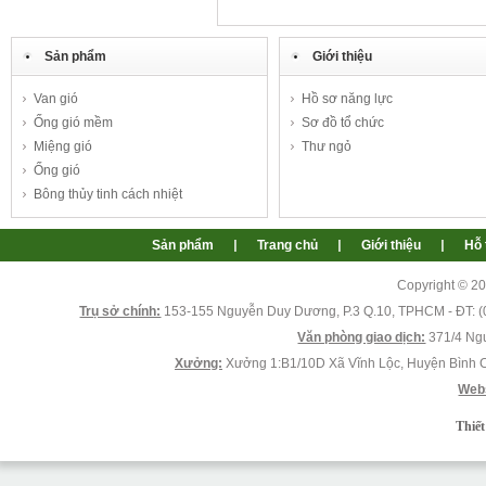
Sản phẩm
Giới thiệu
Van gió
Hồ sơ năng lực
Ống gió mềm
Sơ đồ tổ chức
JM111
Miệng gió
Thư ngỏ
Ống gió
Bông thủy tinh cách nhiệt
Sản phẩm
Trang chủ
Giới thiệu
Hỗ 
Copyright © 2
Trụ sở chính:
153-155 Nguyễn Duy Dương, P.3 Q.10, TPHCM - ĐT: (0
JM102
Văn phòng giao dịch:
371/4 Ngu
Xưởng:
Xưởng 1:B1/10D Xã Vĩnh Lộc, Huyện Bình 
Webs
Thiết