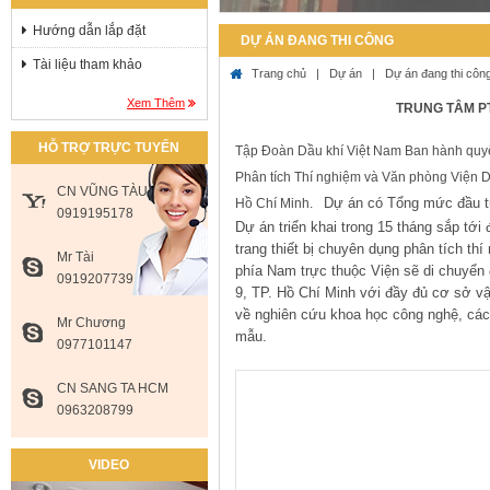
Hướng dẫn lắp đặt
DỰ ÁN ĐANG THI CÔNG
Tài liệu tham khảo
Trang chủ
|
Dự án
|
Dự án đang thi côn
Xem Thêm
TRUNG TÂM PT
HỖ TRỢ TRỰC TUYẾN
Tập Đoàn Dầu khí Việt Nam Ban hành quyết
Phân tích Thí nghiệm và Văn phòng Viện 
CN VŨNG TÀU
Dự án có Tổng mức đầu tư 
Hồ Chí Minh.
0919195178
Dự án triển khai trong 15 tháng sắp tớ
trang thiết bị chuyên dụng phân tích t
Mr Tài
phía Nam trực thuộc Viện sẽ di chuyển
0919207739
9, TP. Hồ Chí Minh với đầy đủ cơ sở vật
về nghiên cứu khoa học công nghệ, các 
Mr Chương
mẫu.
0977101147
CN SANG TA HCM
0963208799
VIDEO