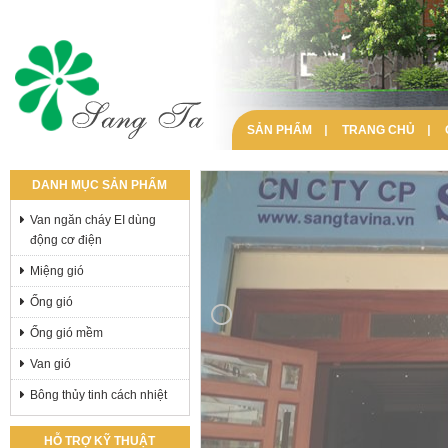
SẢN PHẨM
TRANG CHỦ
DANH MỤC SẢN PHẨM
Van ngăn cháy EI dùng
động cơ điện
Miệng gió
Ống gió
Ống gió mềm
Van gió
Bông thủy tinh cách nhiệt
HỖ TRỢ KỸ THUẬT