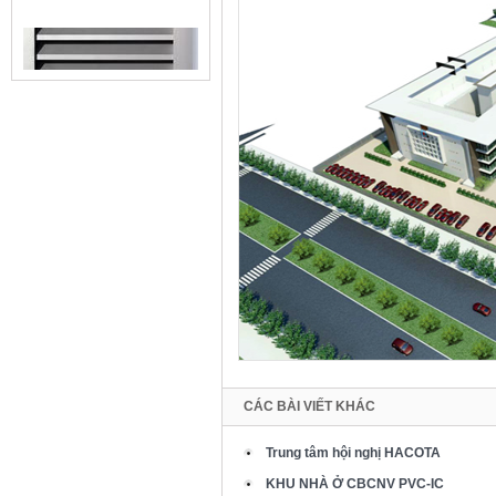
JM107
JM108
CÁC BÀI VIẾT KHÁC
JM109
Trung tâm hội nghị HACOTA
KHU NHÀ Ở CBCNV PVC-IC