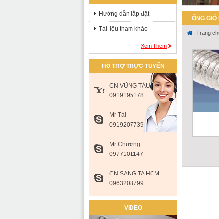
Hướng dẫn lắp đặt
ỐNG GIÓ
Tài liệu tham khảo
Trang ch
Xem Thêm
HỖ TRỢ TRỰC TUYẾN
CN VŨNG TÀU
0919195178
Mr Tài
0919207739
Mr Chương
Dùng tr
0977101147
gió.
Giá :
CN SANG TA HCM
0963208799
VIDEO