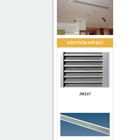
SẢN PHẨM NỔI BẬT
JM107