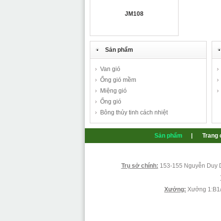
JM108
Sản phẩm
Van gió
Ống gió mềm
Miệng gió
JM109
Ống gió
Bông thủy tinh cách nhiệt
Sản phẩm
Trang 
Trụ sở chính:
153-155 Nguyễn Duy Dư
JM111
Xưởng:
Xưởng 1:B1/