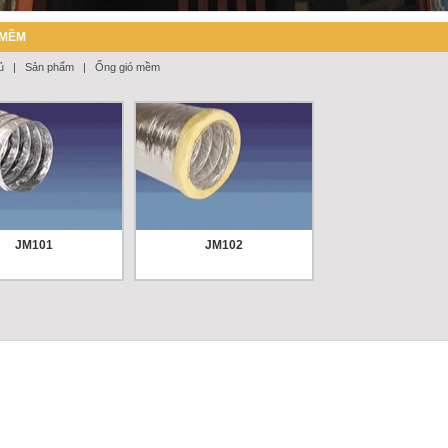
 MỀM
ủ
|
Sản phẩm
|
Ống gió mềm
JM101
JM102
ong ĐHKK và thông
Dùng trong ĐHKK và thông
gió.
Liên hệ
Giá :
Liên hệ