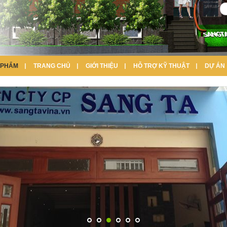
 PHẨM
TRANG CHỦ
GIỚI THIỆU
HỖ TRỢ KỸ THUẬT
DỰ ÁN