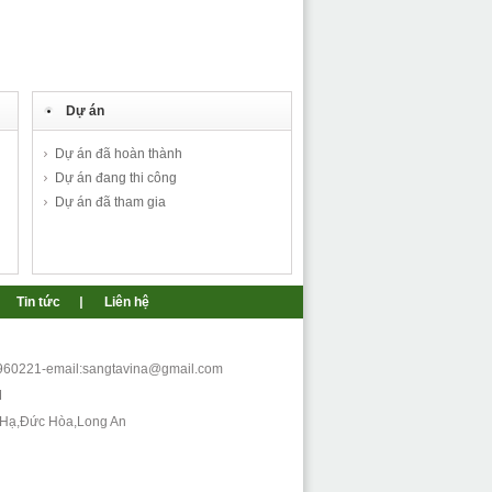
Dự án
Đài Truyền Hình TP HCM-
Dự án đã hoàn thành
HTV
Dự án đang thi công
Dự án đã tham gia
Dự án A&B Tower
Tin tức
Liên hệ
9960221-email:sangtavina@gmail.com
M
 Hạ,Đức Hòa,Long An
43 Mạc Đỉnh Chi, Quận 1 TP