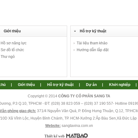
Giới thiệu
Hỗ trợ kỹ thuật
Hồ sơ năng lực
Tài liệu tham khảo
Sơ đồ tổ chức
Hướng dẫn lắp đặt
Thư ngỏ
chủ
Giới thiệu
Hỗ trợ kỹ thuật
Dự án
Khởi nghiệp
Copyright © 2014
CÔNG TY CỔ PHẦN SANG TA
ơng, P.3 Q.10, TPHCM - ĐT: (028) 38 823 059 – (028) 37 190 557- Hotline 091
Văn phòng giao dịch:
371/4 Nguyễn Văn Quá, P. Đông Hưng Thuận, Q.12, TP.HC
10D Xã Vĩnh Lộc, Huyện Bình Chánh, TP. HCM-Xưởng 2:Ấp Bàu Sen,Xã Đức Lập
Website:
sangtavina.com.vn
Thiết kế web