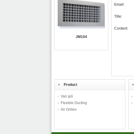
Email:
Title:
Content:
JM104
Product
Van gió
Flexible Ducting
Air Grilles