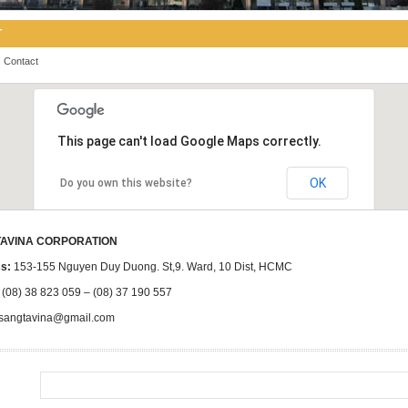
T
|
Contact
This page can't load Google Maps correctly.
OK
Do you own this website?
AVINA CORPORATION
s:
153-155 Nguyen Duy Duong. St,9. Ward, 10 Dist, HCMC
(08) 38 823 059 – (08) 37 190 557
sangtavina@gmail.com