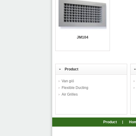
JM104
Product
Van gió
Flexible Ducting
Air Grilles
Product
Ho